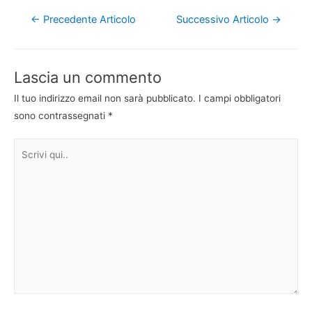
Navigazione
←
Precedente Articolo
Successivo Articolo
→
articoli
Lascia un commento
Il tuo indirizzo email non sarà pubblicato.
I campi obbligatori
sono contrassegnati
*
Scrivi
qui..