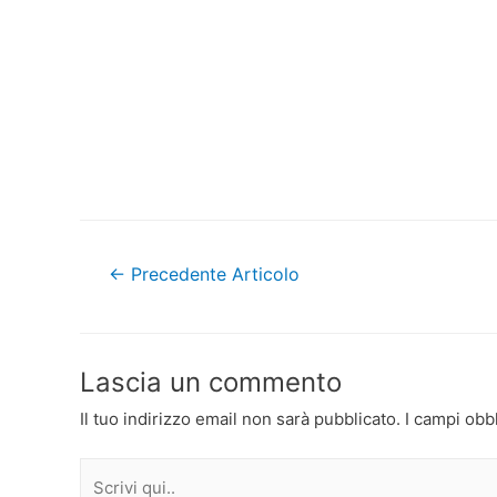
Navigazione
←
Precedente Articolo
articoli
Lascia un commento
Il tuo indirizzo email non sarà pubblicato.
I campi obb
Scrivi