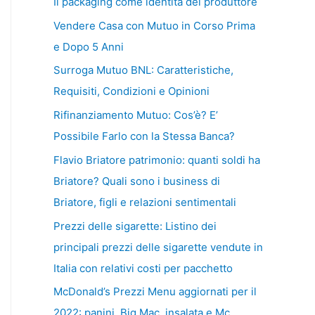
Il packaging come identità del produttore
Vendere Casa con Mutuo in Corso Prima
e Dopo 5 Anni
Surroga Mutuo BNL: Caratteristiche,
Requisiti, Condizioni e Opinioni
Rifinanziamento Mutuo: Cos’è? E’
Possibile Farlo con la Stessa Banca?
Flavio Briatore patrimonio: quanti soldi ha
Briatore? Quali sono i business di
Briatore, figli e relazioni sentimentali
Prezzi delle sigarette: Listino dei
principali prezzi delle sigarette vendute in
Italia con relativi costi per pacchetto
McDonald’s Prezzi Menu aggiornati per il
2022: panini, Big Mac, insalata e Mc