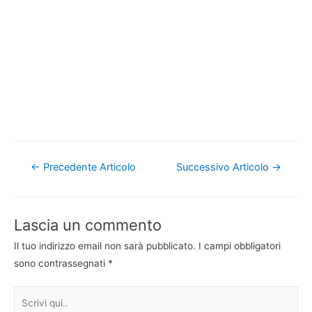
Navigazione
←
Precedente Articolo
Successivo Articolo
→
articoli
Lascia un commento
Il tuo indirizzo email non sarà pubblicato.
I campi obbligatori
sono contrassegnati
*
Scrivi
qui..