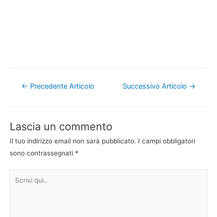
Navigazione
←
Precedente Articolo
Successivo Articolo
→
articoli
Lascia un commento
Il tuo indirizzo email non sarà pubblicato.
I campi obbligatori
sono contrassegnati
*
Scrivi
qui..