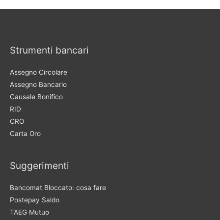
Strumenti bancari
Assegno Circolare
Assegno Bancario
Causale Bonifico
RID
CRO
Carta Oro
Suggerimenti
Bancomat Bloccato: cosa fare
Postepay Saldo
TAEG Mutuo