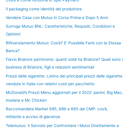
Cos’è e come funziona lo Split Payment
Il packaging come identità del produttore
Vendere Casa con Mutuo in Corso Prima e Dopo 5 Anni
Surroga Mutuo BNL: Caratteristiche, Requisiti, Condizioni e
Opinioni
Rifinanziamento Mutuo: Cos’è? E’ Possibile Farlo con la Stessa
Banca?
Flavio Briatore patrimonio: quanti soldi ha Briatore? Quali sono i
business di Briatore, figli e relazioni sentimentali
Prezzi delle sigarette: Listino dei principali prezzi delle sigarette
vendute in Italia con relativi costi per pacchetto
McDonald’s Prezzi Menu aggiornati per il 2022: panini, Big Mac,
insalata e Mc Chicken
Raccomandata Market 685, 689 e 665 dal CMP: cos’è,
mittente e avviso di giacenza
Telemutuo: Il Servizio per Confrontare i Mutui Direttamente a