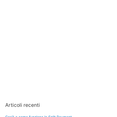
Articoli recenti