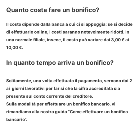
Quanto costa fare un bonifico?
Il costo dipende dalla banca a cui ci si appoggia: se si decide
di effettuarlo online, i costi saranno notevolmente ridotti. In
una normale filiale, invece, il costo può variare dai 3,00 € ai
10,00 €.
In quanto tempo arriva un bonifico?
Solitamente, una volta effettuato il pagamento, servono dai 2
ai giorni lavorativi per far si che la cifra accreditata sia
presente sul conto corrente del creditore.
Sulla modalità per effettuare un bonifico bancario, vi
rimandiamo alla nostra guida “Come effettuare un bonifico
bancario”.