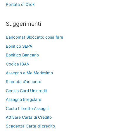
Portata di Click
Suggerimenti
Bancomat Bloccato: cosa fare
Bonifico SEPA
Bonifico Bancario
Codice IBAN
Assegno a Me Medesimo
Ritenuta d’acconto
Genius Card Unicredit
Assegno Irregolare
Costo Libretto Assegni
Attivare Carta di Credito
Scadenza Carta di credito