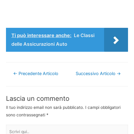
Ti può interessare anche:
Le Classi
delle Assicurazioni Auto
Navigazione
←
Precedente Articolo
Successivo Articolo
→
articoli
Lascia un commento
Il tuo indirizzo email non sarà pubblicato.
I campi obbligatori
sono contrassegnati
*
Scrivi