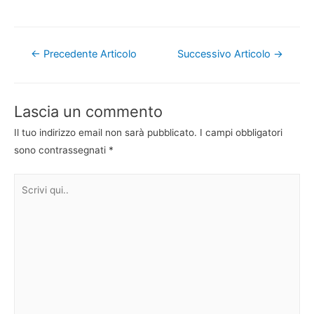
Navigazione
←
Precedente Articolo
Successivo Articolo
→
articoli
Lascia un commento
Il tuo indirizzo email non sarà pubblicato.
I campi obbligatori
sono contrassegnati
*
Scrivi
qui..