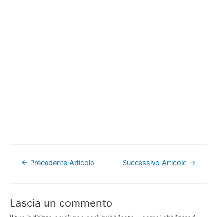
Navigazione
←
Precedente Articolo
Successivo Articolo
→
articoli
Lascia un commento