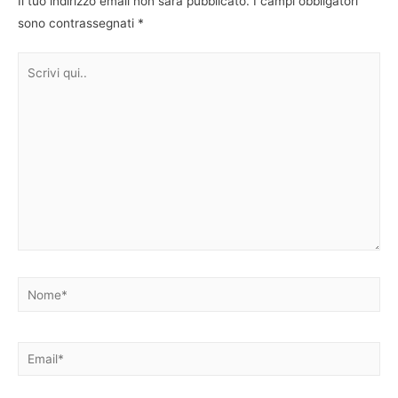
Il tuo indirizzo email non sarà pubblicato.
I campi obbligatori
sono contrassegnati
*
Scrivi
qui..
Nome*
Email*