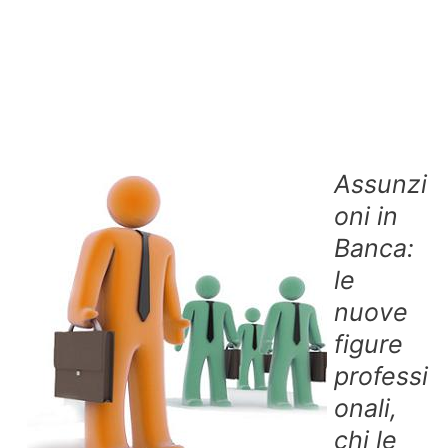
Assunzi
oni in
Banca:
le
nuove
figure
professi
onali,
chi le