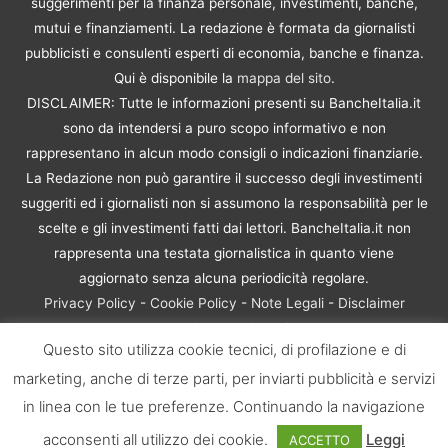
suggerimenti per la finanza personale, investimenti, banche,
mutui e finanziamenti. La redazione è formata da giornalisti
pubblicisti e consulenti esperti di economia, banche e finanza.
Qui è disponibile la
mappa del sito
.
DISCLAIMER: Tutte le informazioni presenti su BancheItalia.it
sono da intendersi a puro scopo informativo e non
rappresentano in alcun modo consigli o indicazioni finanziarie.
La Redazione non può garantire il successo degli investimenti
suggeriti ed i giornalisti non si assumono la responsabilità per le
scelte e gli investimenti fatti dai lettori. BancheItalia.it non
rappresenta una testata giornalistica in quanto viene
aggiornato senza alcuna periodicità regolare.
Privacy Policy
-
Cookie Policy
-
Note Legali
-
Disclaimer
Rischio Investimenti
Questo sito utilizza cookie tecnici, di profilazione e di
BancheItalia.it Copyright © 2021. Tutti i diritti sono riservati. |
marketing, anche di terze parti, per inviarti pubblicità e servizi
P.IVA 10673901004 | Contenuti di proprietà di BancheItalia.it:
non sono riproducibili, neanche parzialmente, senza esplicita
in linea con le tue preferenze. Continuando la navigazione
autorizzazione
acconsenti all utilizzo dei cookie.
Leggi
ACCETTO