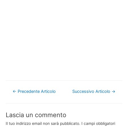
Navigazione
←
Precedente Articolo
Successivo Articolo
→
articoli
Lascia un commento
Il tuo indirizzo email non sarà pubblicato.
I campi obbligatori