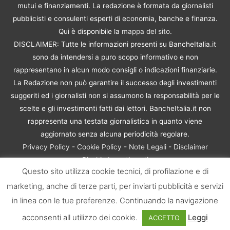
mutui e finanziamenti. La redazione è formata da giornalisti
pubblicisti e consulenti esperti di economia, banche e finanza.
Qui è disponibile la
mappa del sito
.
DISCLAIMER: Tutte le informazioni presenti su BancheItalia.it
sono da intendersi a puro scopo informativo e non
rappresentano in alcun modo consigli o indicazioni finanziarie.
La Redazione non può garantire il successo degli investimenti
suggeriti ed i giornalisti non si assumono la responsabilità per le
scelte e gli investimenti fatti dai lettori. BancheItalia.it non
rappresenta una testata giornalistica in quanto viene
aggiornato senza alcuna periodicità regolare.
Privacy Policy
-
Cookie Policy
-
Note Legali
-
Disclaimer
Rischio Investimenti
Questo sito utilizza cookie tecnici, di profilazione e di
BancheItalia.it Copyright © 2021. Tutti i diritti sono riservati. |
marketing, anche di terze parti, per inviarti pubblicità e servizi
P.IVA 10673901004 | Contenuti di proprietà di BancheItalia.it:
non sono riproducibili, neanche parzialmente, senza esplicita
in linea con le tue preferenze. Continuando la navigazione
autorizzazione
acconsenti all utilizzo dei cookie.
Leggi
ACCETTO