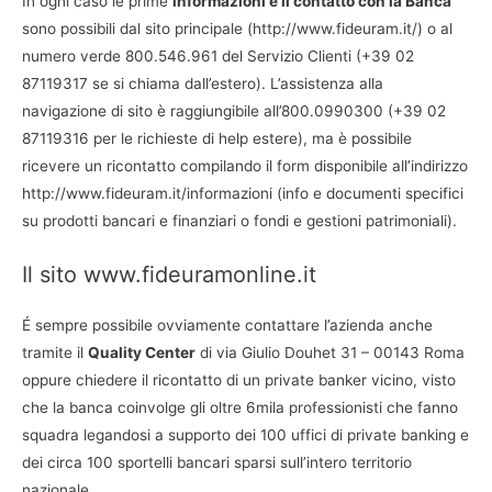
In ogni caso le prime
informazioni e il contatto con la Banca
sono possibili dal sito principale (http://www.fideuram.it/) o al
numero verde 800.546.961 del Servizio Clienti (+39 02
87119317 se si chiama dall’estero). L’assistenza alla
navigazione di sito è raggiungibile all’800.0990300 (+39 02
87119316 per le richieste di help estere), ma è possibile
ricevere un ricontatto compilando il form disponibile all’indirizzo
http://www.fideuram.it/informazioni (info e documenti specifici
su prodotti bancari e finanziari o fondi e gestioni patrimoniali).
Il sito www.fideuramonline.it
É sempre possibile ovviamente contattare l’azienda anche
tramite il
Quality Center
di via Giulio Douhet 31 – 00143 Roma
oppure chiedere il ricontatto di un private banker vicino, visto
che la banca coinvolge gli oltre 6mila professionisti che fanno
squadra legandosi a supporto dei 100 uffici di private banking e
dei circa 100 sportelli bancari sparsi sull’intero territorio
nazionale.