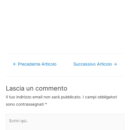
Navigazione
←
Precedente Articolo
Successivo Articolo
→
articoli
Lascia un commento
Il tuo indirizzo email non sarà pubblicato.
I campi obbligatori
sono contrassegnati
*
Scrivi
qui..