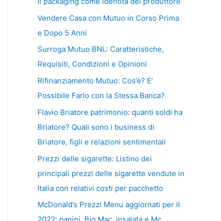
Il packaging come identità del produttore
Vendere Casa con Mutuo in Corso Prima
e Dopo 5 Anni
Surroga Mutuo BNL: Caratteristiche,
Requisiti, Condizioni e Opinioni
Rifinanziamento Mutuo: Cos’è? E’
Possibile Farlo con la Stessa Banca?
Flavio Briatore patrimonio: quanti soldi ha
Briatore? Quali sono i business di
Briatore, figli e relazioni sentimentali
Prezzi delle sigarette: Listino dei
principali prezzi delle sigarette vendute in
Italia con relativi costi per pacchetto
McDonald’s Prezzi Menu aggiornati per il
2022: panini, Big Mac, insalata e Mc