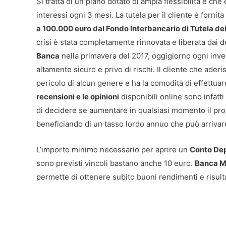
Si tratta di un piano dotato di ampia flessibilità e che
interessi ogni 3 mesi. La tutela per il cliente è fornit
a 100.000 euro dal Fondo Interbancario di Tutela dei
crisi è stata completamente rinnovata e liberata dai d
Banca
nella primavera del 2017, oggigiorno ogni inves
altamente sicuro e privo di rischi. Il cliente che ader
pericolo di alcun genere e ha la comodità di effettua
recensioni e le opinioni
disponibili online sono infatti
di decidere se aumentare in qualsiasi momento il pro
beneficiando di un tasso lordo annuo che può arrivare
L’importo minimo necessario per aprire un
Conto Dep
sono previsti vincoli bastano anche 10 euro.
Banca M
permette di ottenere subito buoni rendimenti e risultat