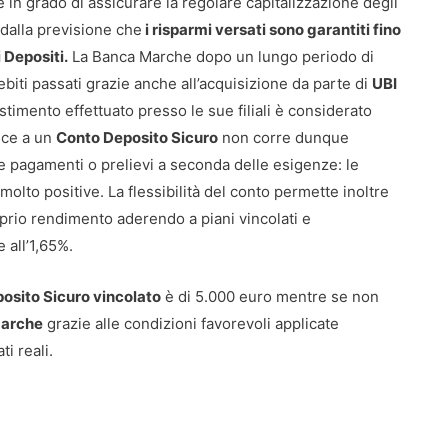
 è in grado di assicurare la regolare capitalizzazione degli
a dalla previsione che
i risparmi versati sono garantiti fino
 Depositi.
La Banca Marche dopo un lungo periodo di
ebiti passati grazie anche all’acquisizione da parte di
UBI
timento effettuato presso le sue filiali è considerato
isce a un
Conto Deposito Sicuro
non corre dunque
re pagamenti o prelievi a seconda delle esigenze: le
 molto positive. La flessibilità del conto permette inoltre
prio rendimento aderendo a piani vincolati e
 all’1,65%.
osito Sicuro vincolato
è di 5.000 euro mentre se non
arche
grazie alle condizioni favorevoli applicate
i reali.