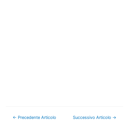
Navigazione
←
Precedente Articolo
Successivo Articolo
→
articoli