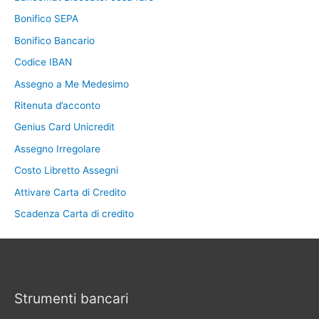
Bonifico SEPA
Bonifico Bancario
Codice IBAN
Assegno a Me Medesimo
Ritenuta d’acconto
Genius Card Unicredit
Assegno Irregolare
Costo Libretto Assegni
Attivare Carta di Credito
Scadenza Carta di credito
Strumenti bancari