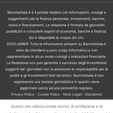
BancheItalia.it è il portale italiano con informazioni, consigli e
suggerimenti per la finanza personale, investimenti, banche,
mutui e finanziamenti. La redazione è formata da giornalisti
pubblicisti e consulenti esperti di economia, banche e finanza.
Qui è disponibile la
mappa del sito
.
DISCLAIMER: Tutte le informazioni presenti su BancheItalia.it
sono da intendersi a puro scopo informativo e non
rappresentano in alcun modo consigli o indicazioni finanziarie.
La Redazione non può garantire il successo degli investimenti
suggeriti ed i giornalisti non si assumono la responsabilità per le
scelte e gli investimenti fatti dai lettori. BancheItalia.it non
rappresenta una testata giornalistica in quanto viene
aggiornato senza alcuna periodicità regolare.
Privacy Policy
-
Cookie Policy
-
Note Legali
-
Disclaimer
Rischio Investimenti
Questo sito utilizza cookie tecnici, di profilazione e di
BancheItalia.it Copyright © 2021. Tutti i diritti sono riservati. |