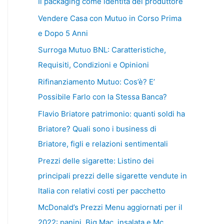
Il packaging come identità del produttore
Vendere Casa con Mutuo in Corso Prima
e Dopo 5 Anni
Surroga Mutuo BNL: Caratteristiche,
Requisiti, Condizioni e Opinioni
Rifinanziamento Mutuo: Cos’è? E’
Possibile Farlo con la Stessa Banca?
Flavio Briatore patrimonio: quanti soldi ha
Briatore? Quali sono i business di
Briatore, figli e relazioni sentimentali
Prezzi delle sigarette: Listino dei
principali prezzi delle sigarette vendute in
Italia con relativi costi per pacchetto
McDonald’s Prezzi Menu aggiornati per il
2022: panini, Big Mac, insalata e Mc