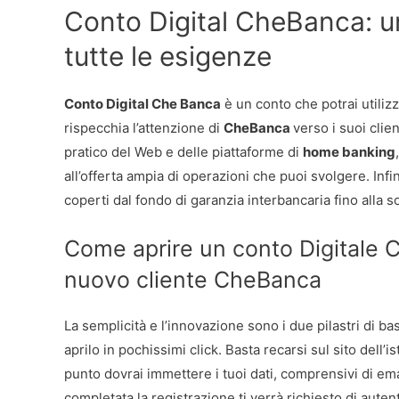
Conto Digital CheBanca: un
tutte le esigenze
Conto Digital Che Banca
è un conto che potrai utiliz
rispecchia l’attenzione di
CheBanca
verso i suoi clien
pratico del Web e delle piattaforme di
home banking
all’offerta ampia di operazioni che puoi svolgere. Infi
coperti dal fondo di garanzia interbancaria fino alla 
Come aprire un conto Digitale C
nuovo cliente CheBanca
La semplicità e l’innovazione sono i due pilastri di ba
aprilo in pochissimi click. Basta recarsi sul sito dell’i
punto dovrai immettere i tuoi dati, comprensivi di emai
completata la registrazione ti verrà richiesto di au