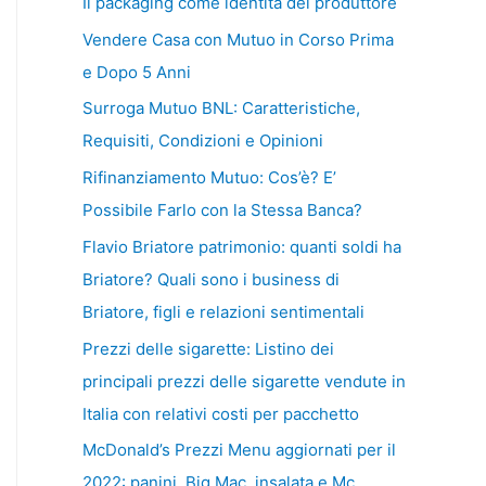
Il packaging come identità del produttore
Vendere Casa con Mutuo in Corso Prima
e Dopo 5 Anni
Surroga Mutuo BNL: Caratteristiche,
Requisiti, Condizioni e Opinioni
Rifinanziamento Mutuo: Cos’è? E’
Possibile Farlo con la Stessa Banca?
Flavio Briatore patrimonio: quanti soldi ha
Briatore? Quali sono i business di
Briatore, figli e relazioni sentimentali
Prezzi delle sigarette: Listino dei
principali prezzi delle sigarette vendute in
Italia con relativi costi per pacchetto
McDonald’s Prezzi Menu aggiornati per il
2022: panini, Big Mac, insalata e Mc