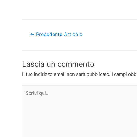
Navigazione
←
Precedente Articolo
articoli
Lascia un commento
Il tuo indirizzo email non sarà pubblicato.
I campi obb
Scrivi
qui..