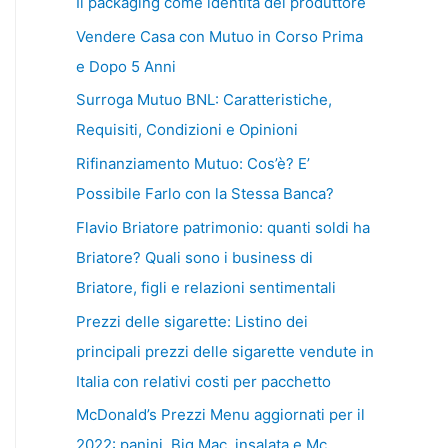
Il packaging come identità del produttore
Vendere Casa con Mutuo in Corso Prima
e Dopo 5 Anni
Surroga Mutuo BNL: Caratteristiche,
Requisiti, Condizioni e Opinioni
Rifinanziamento Mutuo: Cos’è? E’
Possibile Farlo con la Stessa Banca?
Flavio Briatore patrimonio: quanti soldi ha
Briatore? Quali sono i business di
Briatore, figli e relazioni sentimentali
Prezzi delle sigarette: Listino dei
principali prezzi delle sigarette vendute in
Italia con relativi costi per pacchetto
McDonald’s Prezzi Menu aggiornati per il
2022: panini, Big Mac, insalata e Mc