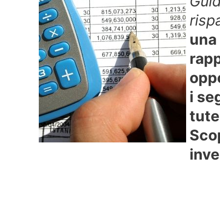
Guid
risp
una 
rapp
oppo
i se
tute
Scop
inve