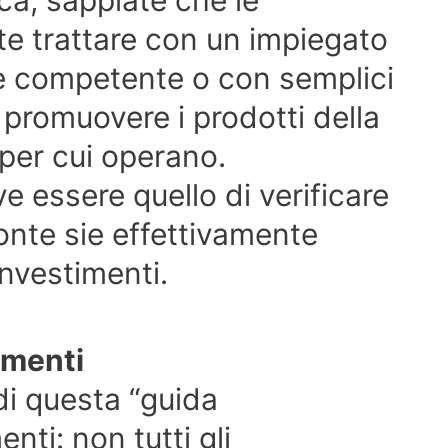
ca, sappiate che le
te trattare con un impiegato
to e competente o con semplici
 promuovere i prodotti della
 per cui operano.
e essere quello di verificare
onte sie effettivamente
nvestimenti.
imenti
di questa “guida
nti: non tutti gli