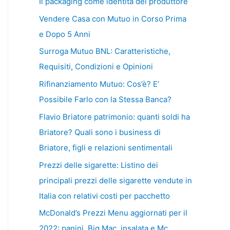
Il packaging come identità del produttore
Vendere Casa con Mutuo in Corso Prima
e Dopo 5 Anni
Surroga Mutuo BNL: Caratteristiche,
Requisiti, Condizioni e Opinioni
Rifinanziamento Mutuo: Cos’è? E’
Possibile Farlo con la Stessa Banca?
Flavio Briatore patrimonio: quanti soldi ha
Briatore? Quali sono i business di
Briatore, figli e relazioni sentimentali
Prezzi delle sigarette: Listino dei
principali prezzi delle sigarette vendute in
Italia con relativi costi per pacchetto
McDonald’s Prezzi Menu aggiornati per il
2022: panini, Big Mac, insalata e Mc