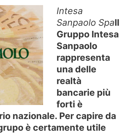
Intesa
Sanpaolo Spa
Il
Gruppo Intesa
Sanpaolo
rappresenta
una delle
realtà
bancarie più
forti è
orio nazionale. Per capire da
l grupo è certamente utile