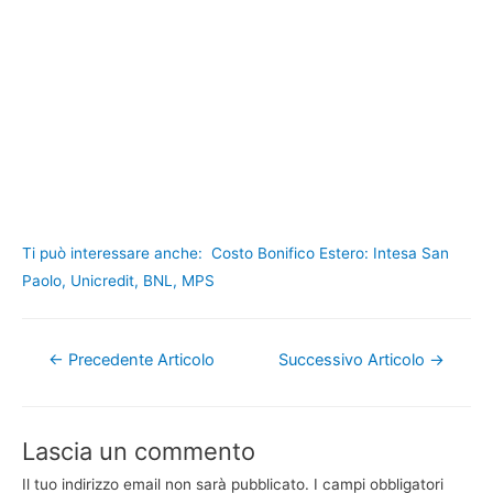
Ti può interessare anche:
Costo Bonifico Estero: Intesa San
Paolo, Unicredit, BNL, MPS
Navigazione
←
Precedente Articolo
Successivo Articolo
→
articoli
Lascia un commento
Il tuo indirizzo email non sarà pubblicato.
I campi obbligatori