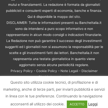
mutui e finanziamenti. La redazione è formata da giornalisti
pubblicisti e consulenti esperti di economia, banche e finanza.
Qui è disponibile la
mappa del sito
.
DISCLAIMER: Tutte le informazioni presenti su BancheItalia.it
sono da intendersi a puro scopo informativo e non
rappresentano in alcun modo consigli o indicazioni finanziarie.
La Redazione non può garantire il successo degli investimenti
suggeriti ed i giornalisti non si assumono la responsabilità per le
scelte e gli investimenti fatti dai lettori. BancheItalia.it non
rappresenta una testata giornalistica in quanto viene
aggiornato senza alcuna periodicità regolare.
Privacy Policy
-
Cookie Policy
-
Note Legali
-
Disclaimer
Rischio Investimenti
Questo sito utilizza cookie tecnici, di profilazione e di
BancheItalia.it Copyright © 2021. Tutti i diritti sono riservati. |
marketing, anche di terze parti, per inviarti pubblicità e servizi
P.IVA 10673901004 | Contenuti di proprietà di BancheItalia.it:
non sono riproducibili, neanche parzialmente, senza esplicita
in linea con le tue preferenze. Continuando la navigazione
autorizzazione
acconsenti all utilizzo dei cookie.
Leggi
ACCETTO