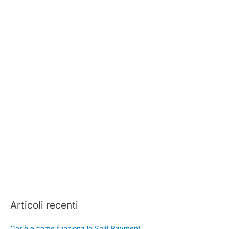
Articoli recenti
Cos’è e come funziona lo Split Payment