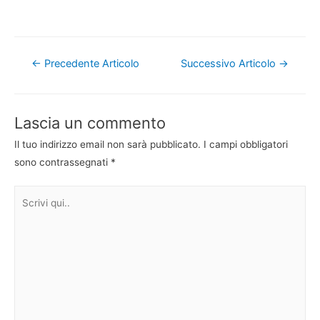
Navigazione
←
Precedente Articolo
Successivo Articolo
→
articoli
Lascia un commento
Il tuo indirizzo email non sarà pubblicato.
I campi obbligatori
sono contrassegnati
*
Scrivi
qui..