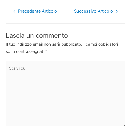
Navigazione
←
Precedente Articolo
Successivo Articolo
→
articoli
Lascia un commento
Il tuo indirizzo email non sarà pubblicato.
I campi obbligatori
sono contrassegnati
*
Scrivi
qui..