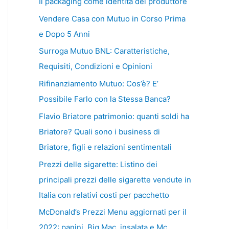
Il packaging come identità del produttore
Vendere Casa con Mutuo in Corso Prima
e Dopo 5 Anni
Surroga Mutuo BNL: Caratteristiche,
Requisiti, Condizioni e Opinioni
Rifinanziamento Mutuo: Cos’è? E’
Possibile Farlo con la Stessa Banca?
Flavio Briatore patrimonio: quanti soldi ha
Briatore? Quali sono i business di
Briatore, figli e relazioni sentimentali
Prezzi delle sigarette: Listino dei
principali prezzi delle sigarette vendute in
Italia con relativi costi per pacchetto
McDonald’s Prezzi Menu aggiornati per il
2022: panini, Big Mac, insalata e Mc