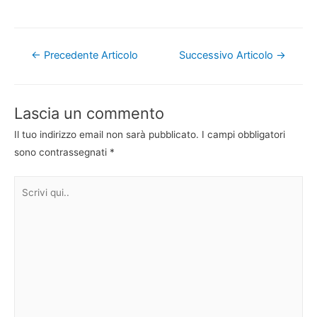
Navigazione
←
Precedente Articolo
Successivo Articolo
→
articoli
Lascia un commento
Il tuo indirizzo email non sarà pubblicato.
I campi obbligatori
sono contrassegnati
*
Scrivi
qui..