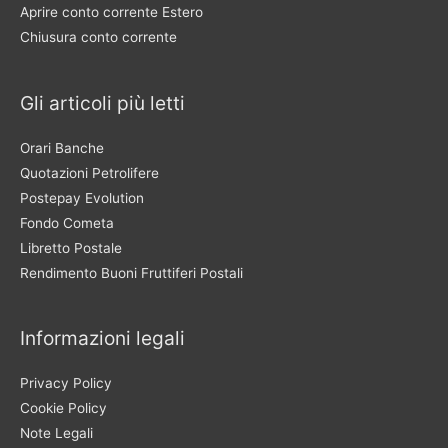
Aprire conto corrente Estero
Chiusura conto corrente
Gli articoli più letti
Orari Banche
Quotazioni Petrolifere
Postepay Evolution
Fondo Cometa
Libretto Postale
Rendimento Buoni Fruttiferi Postali
Informazioni legali
Privacy Policy
Cookie Policy
Note Legali