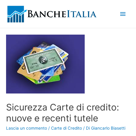
Men
princ
Sicurezza Carte di credito:
nuove e recenti tutele
Lascia un commento
/
Carte di Credito
/ Di
Giancarlo Biasetti