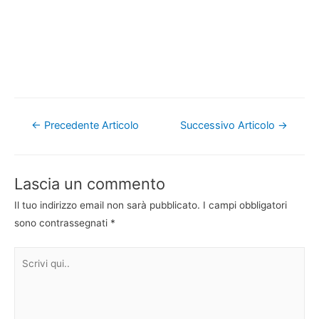
Navigazione
←
Precedente Articolo
Successivo Articolo
→
articoli
Lascia un commento
Il tuo indirizzo email non sarà pubblicato.
I campi obbligatori
sono contrassegnati
*
Scrivi
qui..