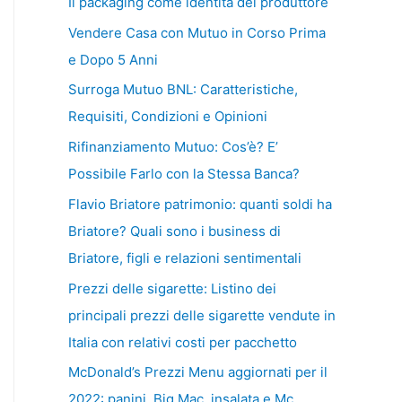
Il packaging come identità del produttore
Vendere Casa con Mutuo in Corso Prima
e Dopo 5 Anni
Surroga Mutuo BNL: Caratteristiche,
Requisiti, Condizioni e Opinioni
Rifinanziamento Mutuo: Cos’è? E’
Possibile Farlo con la Stessa Banca?
Flavio Briatore patrimonio: quanti soldi ha
Briatore? Quali sono i business di
Briatore, figli e relazioni sentimentali
Prezzi delle sigarette: Listino dei
principali prezzi delle sigarette vendute in
Italia con relativi costi per pacchetto
McDonald’s Prezzi Menu aggiornati per il
2022: panini, Big Mac, insalata e Mc