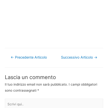
Navigazione
←
Precedente Articolo
Successivo Articolo
→
articoli
Lascia un commento
Il tuo indirizzo email non sarà pubblicato.
I campi obbligatori
sono contrassegnati
*
Scrivi
qui..