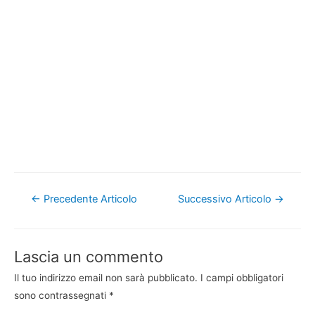
Navigazione
←
Precedente Articolo
Successivo Articolo
→
articoli
Lascia un commento
Il tuo indirizzo email non sarà pubblicato.
I campi obbligatori
sono contrassegnati
*