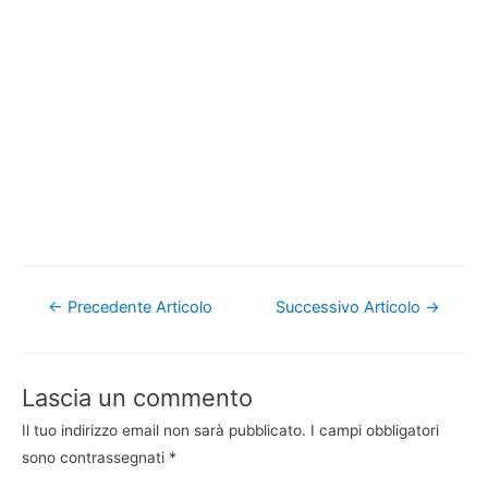
Navigazione
←
Precedente Articolo
Successivo Articolo
→
articoli
Lascia un commento
Il tuo indirizzo email non sarà pubblicato.
I campi obbligatori
sono contrassegnati
*