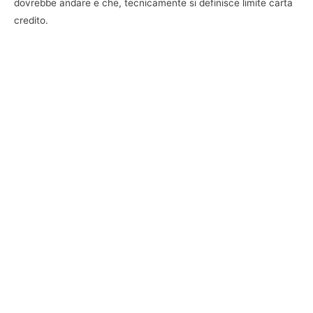
dovrebbe andare e che, tecnicamente si definisce limite carta
credito.