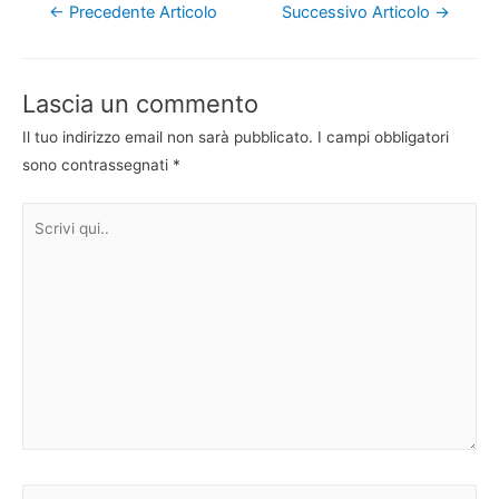
Navigazione
←
Precedente Articolo
Successivo Articolo
→
articoli
Lascia un commento
Il tuo indirizzo email non sarà pubblicato.
I campi obbligatori
sono contrassegnati
*
Scrivi
qui..
Nome*