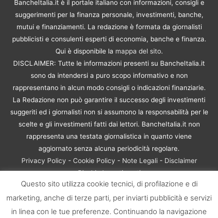
BancheItalia.it è il portale italiano con informazioni, consigli e
suggerimenti per la finanza personale, investimenti, banche,
mutui e finanziamenti. La redazione è formata da giornalisti
pubblicisti e consulenti esperti di economia, banche e finanza.
Qui è disponibile la
mappa del sito
.
DISCLAIMER: Tutte le informazioni presenti su BancheItalia.it
sono da intendersi a puro scopo informativo e non
rappresentano in alcun modo consigli o indicazioni finanziarie.
La Redazione non può garantire il successo degli investimenti
suggeriti ed i giornalisti non si assumono la responsabilità per le
scelte e gli investimenti fatti dai lettori. BancheItalia.it non
rappresenta una testata giornalistica in quanto viene
aggiornato senza alcuna periodicità regolare.
Privacy Policy
-
Cookie Policy
-
Note Legali
-
Disclaimer
Rischio Investimenti
Questo sito utilizza cookie tecnici, di profilazione e di
BancheItalia.it Copyright © 2021. Tutti i diritti sono riservati. |
marketing, anche di terze parti, per inviarti pubblicità e servizi
P.IVA 10673901004 | Contenuti di proprietà di BancheItalia.it:
non sono riproducibili, neanche parzialmente, senza esplicita
in linea con le tue preferenze. Continuando la navigazione