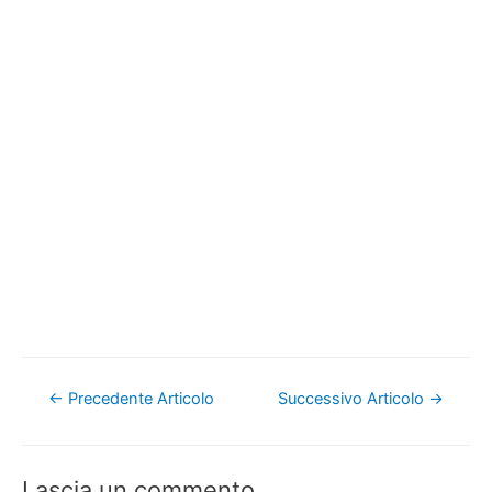
Navigazione
←
Precedente Articolo
Successivo Articolo
→
articoli
Lascia un commento