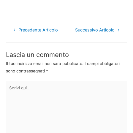
Navigazione
←
Precedente Articolo
Successivo Articolo
→
articoli
Lascia un commento
Il tuo indirizzo email non sarà pubblicato.
I campi obbligatori
sono contrassegnati
*
Scrivi
qui..