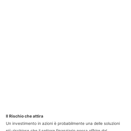
Il Rischio che attira
Un investimento in azioni è probabilmente una delle soluzioni
più rischiose che il settore finanziario possa offrire dal