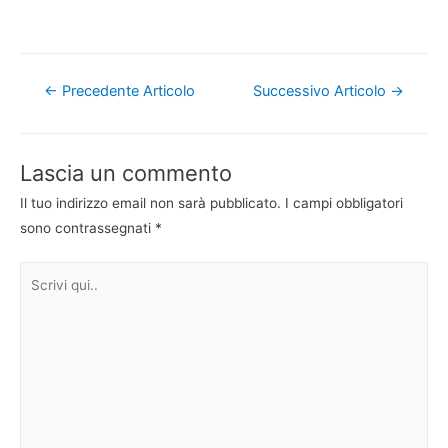
Navigazione
←
Precedente Articolo
Successivo Articolo
→
articoli
Lascia un commento
Il tuo indirizzo email non sarà pubblicato.
I campi obbligatori
sono contrassegnati
*
Scrivi
qui..