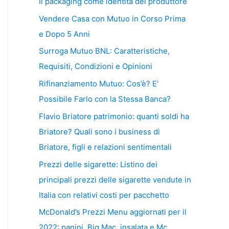
Il packaging come identità del produttore
Vendere Casa con Mutuo in Corso Prima
e Dopo 5 Anni
Surroga Mutuo BNL: Caratteristiche,
Requisiti, Condizioni e Opinioni
Rifinanziamento Mutuo: Cos’è? E’
Possibile Farlo con la Stessa Banca?
Flavio Briatore patrimonio: quanti soldi ha
Briatore? Quali sono i business di
Briatore, figli e relazioni sentimentali
Prezzi delle sigarette: Listino dei
principali prezzi delle sigarette vendute in
Italia con relativi costi per pacchetto
McDonald’s Prezzi Menu aggiornati per il
2022: panini, Big Mac, insalata e Mc