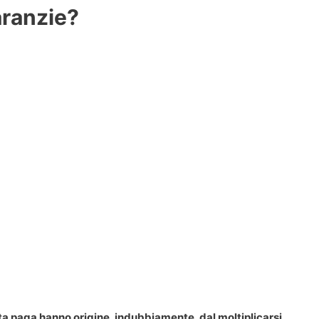
aranzie?
usta paga hanno origine, indubbiamente, dal moltiplicarsi