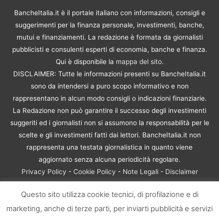
BancheItalia.it è il portale italiano con informazioni, consigli e
suggerimenti per la finanza personale, investimenti, banche,
mutui e finanziamenti. La redazione è formata da giornalisti
pubblicisti e consulenti esperti di economia, banche e finanza.
Qui è disponibile la
mappa del sito
.
DISCLAIMER: Tutte le informazioni presenti su BancheItalia.it
sono da intendersi a puro scopo informativo e non
rappresentano in alcun modo consigli o indicazioni finanziarie.
La Redazione non può garantire il successo degli investimenti
suggeriti ed i giornalisti non si assumono la responsabilità per le
scelte e gli investimenti fatti dai lettori. BancheItalia.it non
rappresenta una testata giornalistica in quanto viene
aggiornato senza alcuna periodicità regolare.
Privacy Policy
-
Cookie Policy
-
Note Legali
-
Disclaimer
Rischio Investimenti
Questo sito utilizza cookie tecnici, di profilazione e di
BancheItalia.it Copyright © 2021. Tutti i diritti sono riservati. |
marketing, anche di terze parti, per inviarti pubblicità e servizi
P.IVA 10673901004 | Contenuti di proprietà di BancheItalia.it: