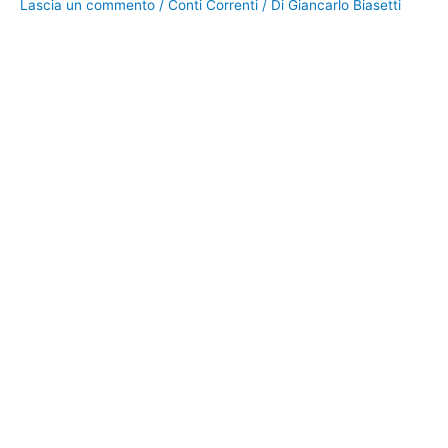
Lascia un commento
/
Conti Correnti
/ Di
Giancarlo Biasetti