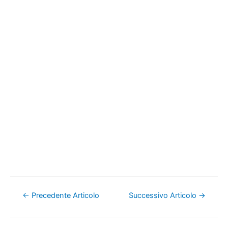
Navigazione
←
Precedente Articolo
Successivo Articolo
→
articoli