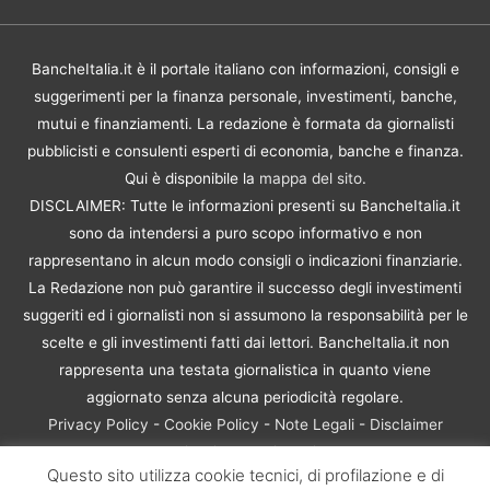
BancheItalia.it è il portale italiano con informazioni, consigli e
suggerimenti per la finanza personale, investimenti, banche,
mutui e finanziamenti. La redazione è formata da giornalisti
pubblicisti e consulenti esperti di economia, banche e finanza.
Qui è disponibile la
mappa del sito
.
DISCLAIMER: Tutte le informazioni presenti su BancheItalia.it
sono da intendersi a puro scopo informativo e non
rappresentano in alcun modo consigli o indicazioni finanziarie.
La Redazione non può garantire il successo degli investimenti
suggeriti ed i giornalisti non si assumono la responsabilità per le
scelte e gli investimenti fatti dai lettori. BancheItalia.it non
rappresenta una testata giornalistica in quanto viene
aggiornato senza alcuna periodicità regolare.
Privacy Policy
-
Cookie Policy
-
Note Legali
-
Disclaimer
Rischio Investimenti
Questo sito utilizza cookie tecnici, di profilazione e di
BancheItalia.it Copyright © 2021. Tutti i diritti sono riservati. |