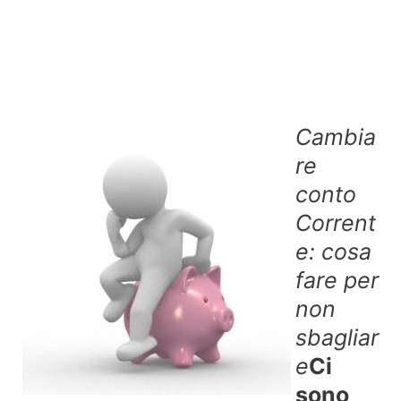
Cambia
re
conto
Corrent
e: cosa
fare per
non
sbagliar
e
Ci
sono