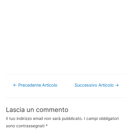
Navigazione
←
Precedente Articolo
Successivo Articolo
→
articoli
Lascia un commento
Il tuo indirizzo email non sarà pubblicato.
I campi obbligatori
sono contrassegnati
*