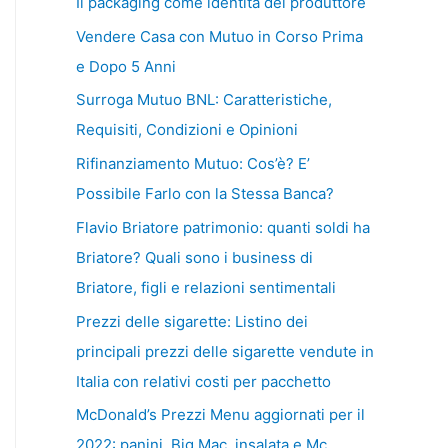
Il packaging come identità del produttore
Vendere Casa con Mutuo in Corso Prima
e Dopo 5 Anni
Surroga Mutuo BNL: Caratteristiche,
Requisiti, Condizioni e Opinioni
Rifinanziamento Mutuo: Cos’è? E’
Possibile Farlo con la Stessa Banca?
Flavio Briatore patrimonio: quanti soldi ha
Briatore? Quali sono i business di
Briatore, figli e relazioni sentimentali
Prezzi delle sigarette: Listino dei
principali prezzi delle sigarette vendute in
Italia con relativi costi per pacchetto
McDonald’s Prezzi Menu aggiornati per il
2022: panini, Big Mac, insalata e Mc