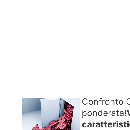
Confronto C
ponderata!
caratterist