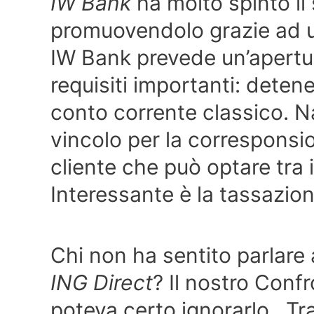
IW Bank
ha molto spinto il
promuovendolo grazie ad u
IW Bank prevede un’apertu
requisiti importanti: deten
conto corrente classico. N
vincolo per la corresponsio
cliente che può optare tra i
Interessante è la tassazio
Chi non ha sentito parlare
ING Direct
? Il nostro Conf
poteva certo ignorarlo. Tra