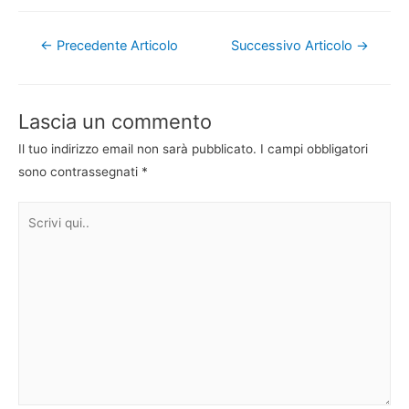
Navigazione
←
Precedente Articolo
Successivo Articolo
→
articoli
Lascia un commento
Il tuo indirizzo email non sarà pubblicato.
I campi obbligatori
sono contrassegnati
*
Scrivi
qui..