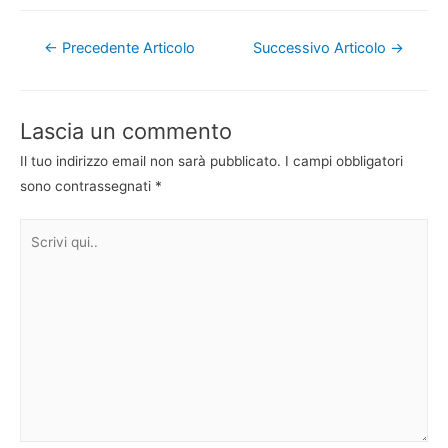
Navigazione
←
Precedente Articolo
Successivo Articolo
→
articoli
Lascia un commento
Il tuo indirizzo email non sarà pubblicato.
I campi obbligatori
sono contrassegnati
*
Scrivi
qui..