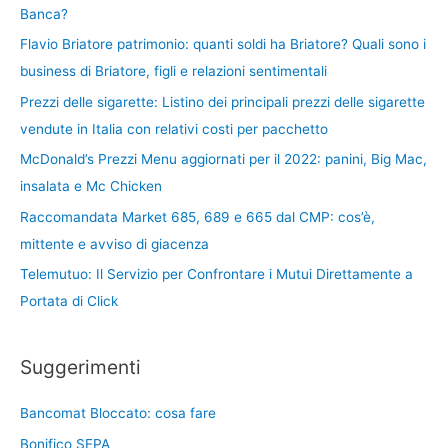
Banca?
Flavio Briatore patrimonio: quanti soldi ha Briatore? Quali sono i
business di Briatore, figli e relazioni sentimentali
Prezzi delle sigarette: Listino dei principali prezzi delle sigarette
vendute in Italia con relativi costi per pacchetto
McDonald’s Prezzi Menu aggiornati per il 2022: panini, Big Mac,
insalata e Mc Chicken
Raccomandata Market 685, 689 e 665 dal CMP: cos’è,
mittente e avviso di giacenza
Telemutuo: Il Servizio per Confrontare i Mutui Direttamente a
Portata di Click
Suggerimenti
Bancomat Bloccato: cosa fare
Bonifico SEPA