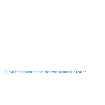
Ti può interessare anche:
Insolvenza: conto in rosso?