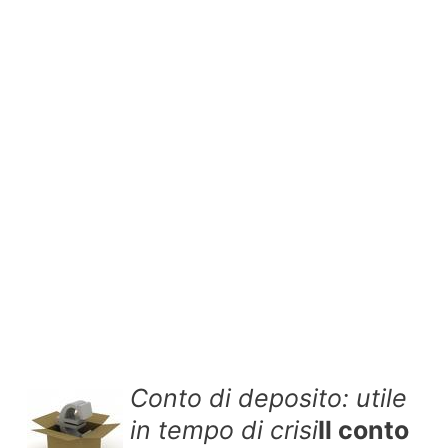
Conto di deposito: utile
in tempo di crisi
Il conto