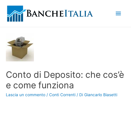
Men
princ
Conto di Deposito: che cos’è
e come funziona
Lascia un commento
/
Conti Correnti
/ Di
Giancarlo Biasetti