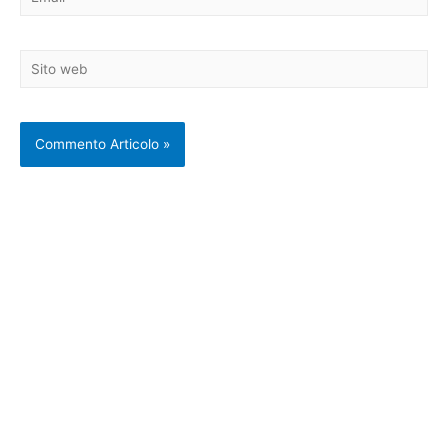
Sito
web