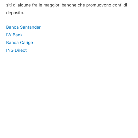
siti di alcune fra le maggiori banche che promuovono conti di
deposito.
Banca Santander
IW Bank
Banca Carige
ING Direct