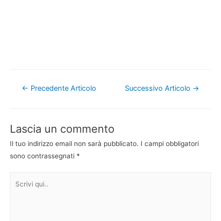
Navigazione
←
Precedente Articolo
Successivo Articolo
→
articoli
Lascia un commento
Il tuo indirizzo email non sarà pubblicato.
I campi obbligatori
sono contrassegnati
*
Scrivi
qui..