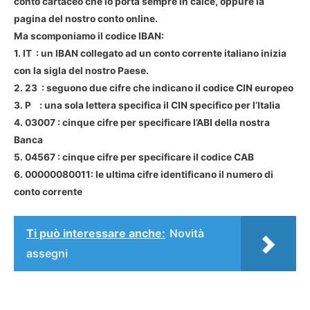
conto cartaceo che lo porta sempre in calce, oppure la
pagina del nostro conto online.
Ma scomponiamo il codice IBAN:
1.
IT
: un IBAN collegato ad un conto corrente italiano inizia
con la sigla del nostro Paese.
2.
23
: seguono due cifre che indicano il codice CIN europeo
3.
P
: una sola lettera specifica il CIN specifico per l’Italia
4.
03007
: cinque cifre per specificare l’ABI della nostra
Banca
5.
04567
: cinque cifre per specificare il codice CAB
6.
00000080011
: le ultima cifre identificano il numero di
conto corrente
Ti può interessare anche:
Novità
assegni