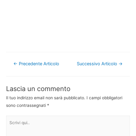
Navigazione
←
Precedente Articolo
Successivo Articolo
→
articoli
Lascia un commento
Il tuo indirizzo email non sarà pubblicato.
I campi obbligatori
sono contrassegnati
*
Scrivi
qui..