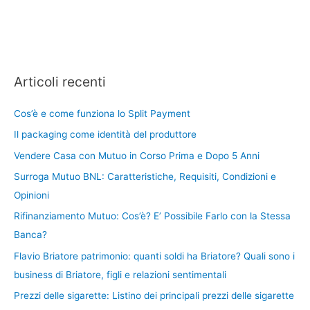
Articoli recenti
Cos’è e come funziona lo Split Payment
Il packaging come identità del produttore
Vendere Casa con Mutuo in Corso Prima e Dopo 5 Anni
Surroga Mutuo BNL: Caratteristiche, Requisiti, Condizioni e
Opinioni
Rifinanziamento Mutuo: Cos’è? E’ Possibile Farlo con la Stessa
Banca?
Flavio Briatore patrimonio: quanti soldi ha Briatore? Quali sono i
business di Briatore, figli e relazioni sentimentali
Prezzi delle sigarette: Listino dei principali prezzi delle sigarette