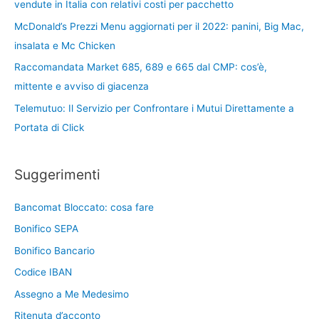
vendute in Italia con relativi costi per pacchetto
McDonald’s Prezzi Menu aggiornati per il 2022: panini, Big Mac,
insalata e Mc Chicken
Raccomandata Market 685, 689 e 665 dal CMP: cos’è,
mittente e avviso di giacenza
Telemutuo: Il Servizio per Confrontare i Mutui Direttamente a
Portata di Click
Suggerimenti
Bancomat Bloccato: cosa fare
Bonifico SEPA
Bonifico Bancario
Codice IBAN
Assegno a Me Medesimo
Ritenuta d’acconto