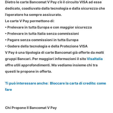
Dietro le carte Bancomat V Pay c’è il circuito VISA ad esse
dedicato, coadiuvato dalla tecnologia e dalla sicurezza che
l’operatore ha sempre assicurato.
Le carte V Pay permettono di:
• Prelevare in tutta Europa e con maggior sicurezza
• Prelevare in tutta Italia senza commissioni
• Pagare senza commissioni in tutta Europa
• Godere della tecnologia e della Protezione VISA
V Pay è una tipologia di carte Bancomat già offerte da molti
gruppi Bancari. Per maggiori informazioni il sito
VisaItalia
offre utili approfondimenti. Ma vediamo insieme chi tra
questi le propone in offerta.
Ti può interessare anche:
Bloccare la carta di credito: come
fare
Chi Propone Il Bancomat V Pay