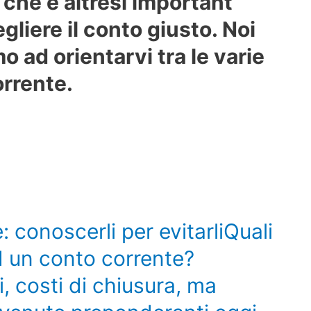
 che è altresì important
gliere il conto giusto. Noi
o ad orientarvi tra le varie
orrente.
 conoscerli per evitarliQuali
ad un conto corrente?
 costi di chiusura, ma