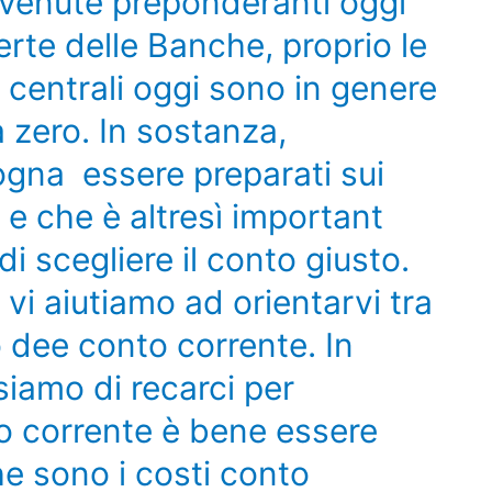
divenute preponderanti oggi
erte delle Banche, proprio le
 centrali oggi sono in genere
a zero. In sostanza,
gna essere preparati sui
 e che è altresì important
di scegliere il conto giusto.
vi aiutiamo ad orientarvi tra
o dee conto corrente. In
iamo di recarci per
to corrente è bene essere
he sono i costi conto