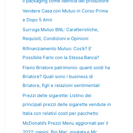
Il packaging come identità del produttore
Vendere Casa con Mutuo in Corso Prima
e Dopo 5 Anni
Surroga Mutuo BNL: Caratteristiche,
Requisiti, Condizioni e Opinioni
Rifinanziamento Mutuo: Cos’è? E’
Possibile Farlo con la Stessa Banca?
Flavio Briatore patrimonio: quanti soldi ha
Briatore? Quali sono i business di
Briatore, figli e relazioni sentimentali
Prezzi delle sigarette: Listino dei
principali prezzi delle sigarette vendute in
Italia con relativi costi per pacchetto
McDonald’s Prezzi Menu aggiornati per il
2022: panini, Big Mac, insalata e Mc