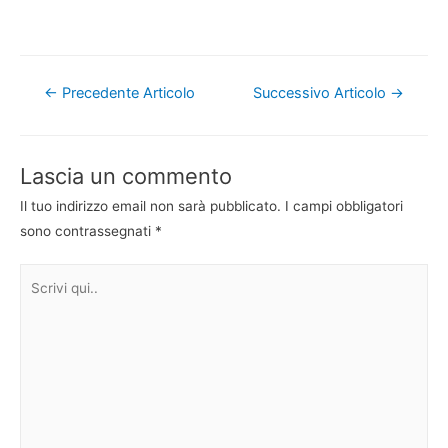
Navigazione
←
Precedente Articolo
Successivo Articolo
→
articoli
Lascia un commento
Il tuo indirizzo email non sarà pubblicato.
I campi obbligatori
sono contrassegnati
*
Scrivi
qui..