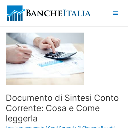
Men
princ
Documento di Sintesi Conto
Corrente: Cosa e Come
leggerla
Lascia un commento
/
Conti Correnti
/ Di
Giancarlo Biasetti