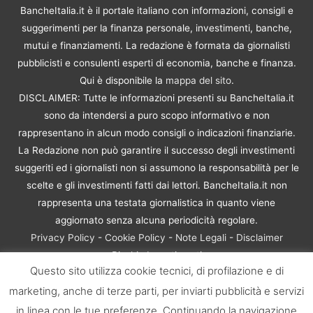
BancheItalia.it è il portale italiano con informazioni, consigli e
suggerimenti per la finanza personale, investimenti, banche,
mutui e finanziamenti. La redazione è formata da giornalisti
pubblicisti e consulenti esperti di economia, banche e finanza.
Qui è disponibile la
mappa del sito
.
DISCLAIMER: Tutte le informazioni presenti su BancheItalia.it
sono da intendersi a puro scopo informativo e non
rappresentano in alcun modo consigli o indicazioni finanziarie.
La Redazione non può garantire il successo degli investimenti
suggeriti ed i giornalisti non si assumono la responsabilità per le
scelte e gli investimenti fatti dai lettori. BancheItalia.it non
rappresenta una testata giornalistica in quanto viene
aggiornato senza alcuna periodicità regolare.
Privacy Policy
-
Cookie Policy
-
Note Legali
-
Disclaimer
Rischio Investimenti
Questo sito utilizza cookie tecnici, di profilazione e di
BancheItalia.it Copyright © 2021. Tutti i diritti sono riservati. |
marketing, anche di terze parti, per inviarti pubblicità e servizi
P.IVA 10673901004 | Contenuti di proprietà di BancheItalia.it:
non sono riproducibili, neanche parzialmente, senza esplicita
in linea con le tue preferenze. Continuando la navigazione