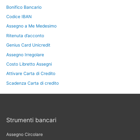
Bonifico Bancario
Codice IBAN
Assegno a Me Medesimo
Ritenuta d’acconto
Genius Card Unicredit
Assegno Irregolare
Costo Libretto Assegni
Attivare Carta di Credito
Scadenza Carta di credito
Strumenti bancari
Assegno Circolare