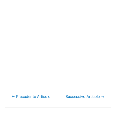
Navigazione
←
Precedente Articolo
Successivo Articolo
→
articoli