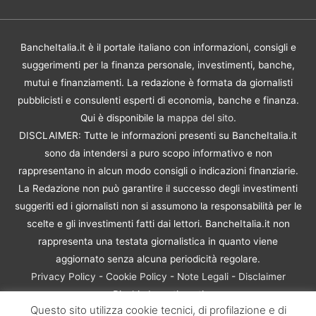
BancheItalia.it è il portale italiano con informazioni, consigli e
suggerimenti per la finanza personale, investimenti, banche,
mutui e finanziamenti. La redazione è formata da giornalisti
pubblicisti e consulenti esperti di economia, banche e finanza.
Qui è disponibile la
mappa del sito
.
DISCLAIMER: Tutte le informazioni presenti su BancheItalia.it
sono da intendersi a puro scopo informativo e non
rappresentano in alcun modo consigli o indicazioni finanziarie.
La Redazione non può garantire il successo degli investimenti
suggeriti ed i giornalisti non si assumono la responsabilità per le
scelte e gli investimenti fatti dai lettori. BancheItalia.it non
rappresenta una testata giornalistica in quanto viene
aggiornato senza alcuna periodicità regolare.
Privacy Policy
-
Cookie Policy
-
Note Legali
-
Disclaimer
Rischio Investimenti
Questo sito utilizza cookie tecnici, di profilazione e di
BancheItalia.it Copyright © 2021. Tutti i diritti sono riservati. |