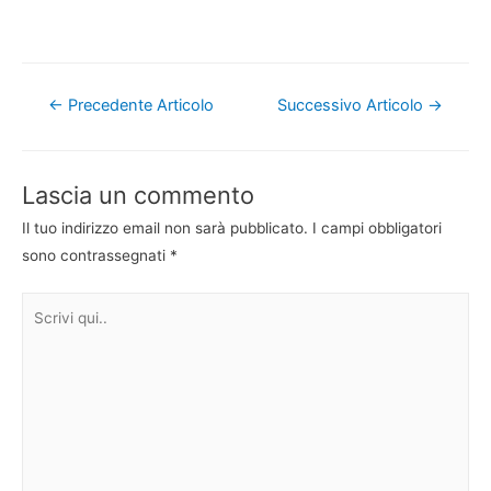
Navigazione
←
Precedente Articolo
Successivo Articolo
→
articoli
Lascia un commento
Il tuo indirizzo email non sarà pubblicato.
I campi obbligatori
sono contrassegnati
*
Scrivi
qui..