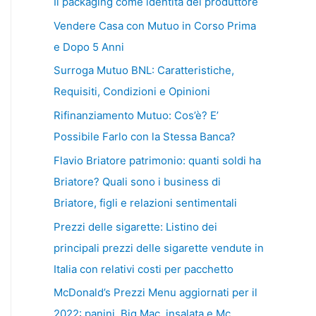
Il packaging come identità del produttore
Vendere Casa con Mutuo in Corso Prima
e Dopo 5 Anni
Surroga Mutuo BNL: Caratteristiche,
Requisiti, Condizioni e Opinioni
Rifinanziamento Mutuo: Cos’è? E’
Possibile Farlo con la Stessa Banca?
Flavio Briatore patrimonio: quanti soldi ha
Briatore? Quali sono i business di
Briatore, figli e relazioni sentimentali
Prezzi delle sigarette: Listino dei
principali prezzi delle sigarette vendute in
Italia con relativi costi per pacchetto
McDonald’s Prezzi Menu aggiornati per il
2022: panini, Big Mac, insalata e Mc