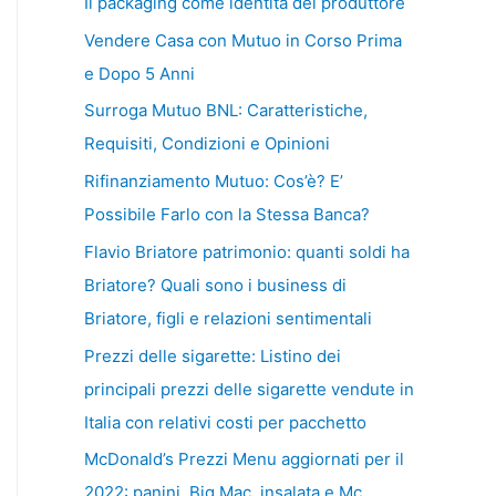
Il packaging come identità del produttore
Vendere Casa con Mutuo in Corso Prima
e Dopo 5 Anni
Surroga Mutuo BNL: Caratteristiche,
Requisiti, Condizioni e Opinioni
Rifinanziamento Mutuo: Cos’è? E’
Possibile Farlo con la Stessa Banca?
Flavio Briatore patrimonio: quanti soldi ha
Briatore? Quali sono i business di
Briatore, figli e relazioni sentimentali
Prezzi delle sigarette: Listino dei
principali prezzi delle sigarette vendute in
Italia con relativi costi per pacchetto
McDonald’s Prezzi Menu aggiornati per il
2022: panini, Big Mac, insalata e Mc