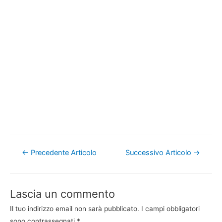
Navigazione
←
Precedente Articolo
Successivo Articolo
→
articoli
Lascia un commento
Il tuo indirizzo email non sarà pubblicato.
I campi obbligatori
sono contrassegnati
*